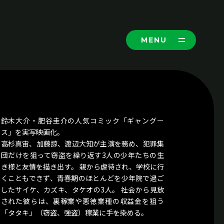
Y
A
U
N
I
V
E
R
S
E
M
E
N
U
C
L
O
S
E
P
R
O
F
I
L
E
C
O
N
T
鈴木大介・肥谷圭介の人気コミック「ギャングー
A
C
T
ス」を実写映画化。
高杉真宙、加藤諒、渡辺大知が主演を務め、犯罪集
T
w
i
t
t
e
r
団だけを狙って窃盗を繰り返す3人の少年たちの生
き様と友情を描き出す。 親から虐待され、学校に行
Y
o
u
T
u
b
e
くこともできず、青春期のほとんどを少年院で過ご
したサイケ、カズキ、タケオの3人。 社会から見放
された彼らは、裏稼業や悪徳業種の収益金を狙う
「タタキ」（窃盗、強盗）稼業に手を染める。