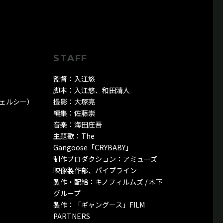
STAFF
監督：入江悠
脚本：入江悠、和田清人
ェルシー）
撮影：大塚亮
編集：佐藤崇
音楽：海田庄吾
主題歌：The
Gangoose「CRYBABY」
制作プロダクション：アミューズ
映像製作部、パイプライン
製作・配給：キノフィルムズ / 木下
グループ
製作：「ギャングース」FILM
PARTNERS