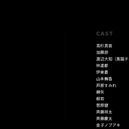
CAST
高杉真宙
加藤諒
渡辺大知（黒猫チ
林遣都
伊東蒼
山本舞香
芦那すみれ
勝矢
般若
菅原健
斉藤祥太
斉藤慶太
金子ノブアキ